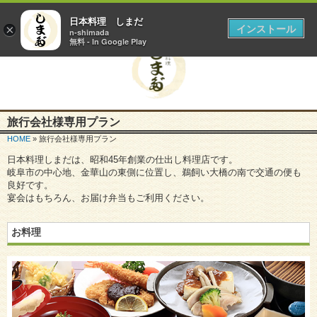
岐阜市で慶事・法事の仕出し弁当、宅配弁当なら日本料理しまだ
日本料理 しまだ
インストール
×
n-shimada
無料 - In Google Play
旅行会社様専用プラン
HOME
» 旅行会社様専用プラン
日本料理しまだは、昭和45年創業の仕出し料理店です。
岐阜市の中心地、金華山の東側に位置し、鵜飼い大橋の南で交通の便も
良好です。
宴会はもちろん、お届け弁当もご利用ください。
お料理