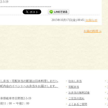
3-19
===============================
2015年10月17日(金) 09:45 |
お知らせ
お届の料理 ≫
出し弁当・宅配弁当の配達は日本料理しまだへ
仕出し弁当
・町内会のイベントへお弁当をお届けします。
宅配弁当
お弁当の無料試食
県岐阜市日野西2-3-19
ご注文の流れ
11：00 ～ 午後2：00
よくあるご質問