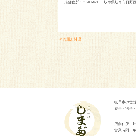
店舗住所：〒500-8213 岐阜県岐阜市日野西2-
=================================
≪ お届お料理
岐阜市の仕
慶事・法事
店舗住所｜岐阜
営業時間｜午前